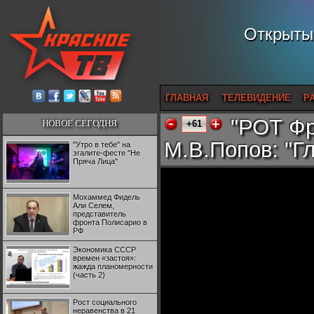
Открытый
ГЛАВНАЯ
ТЕЛЕВИДЕНИЕ
Р
"РОТ Фр
НОВОЕ СЕГОДНЯ
+61
М.В.Попов: "Г
"Утро в тебе" на
эгалите-фесте "Не
Пряча Лица"
Мохаммед Фидель
Али Селем,
представитель
фронта Полисарио в
РФ
Экономика СССР
времен «застоя»:
жажда планомерности
(часть 2)
Рост социального
неравенства в 21