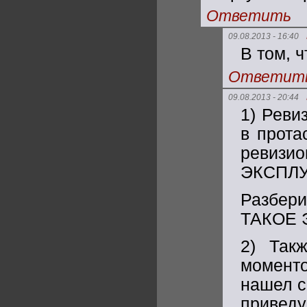
Ответить
09.08.2013 - 16:40
В том, ч
Ответит
09.08.2013 - 20:44
1) Реви
в прота
ревиз
ЭКСПЛУ
Разбер
ТАКОЕ 
2) Так
момент
нашел с
приведу