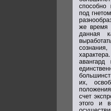
способно 
под гнето
разнообра
же время 
данная к
выработат
сознания,
характера
авангард 
единств
большинст
их, осво
положения
счет эксп
этого и 
осуществи