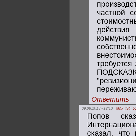
производс
частной с
стоимост
действия 
коммунист
собстве
внестоим
требуется
ПОДСКАЗК
"ревизион
переживаю,
Ответить
09.08.2013 - 12:13
tank_t34_5
Попов ска
Интернацион
сказал, что