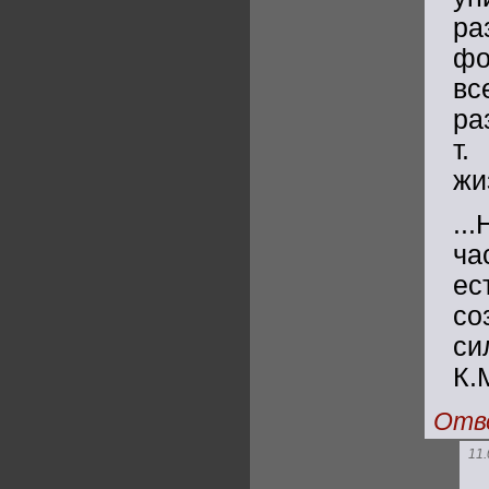
ра
фо
в
ра
т
жи
..
ча
ес
со
си
К.
Отв
11.