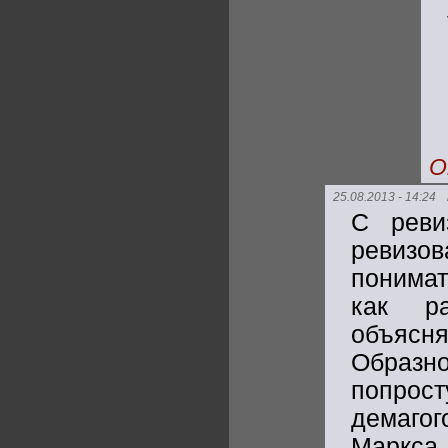
О
25.08.2013 - 14:24
С реви
ревизов
понимат
как р
объясня
Образн
попрост
демаго
Маркса