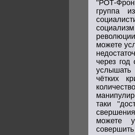
"РОТ-Фронт
группа и
социалист
социализм
революции
можете усл
недостаточ
через год 
услышать 
чётких к
количеств
манипулиро
таки "дос
свершения
можете у
совершить