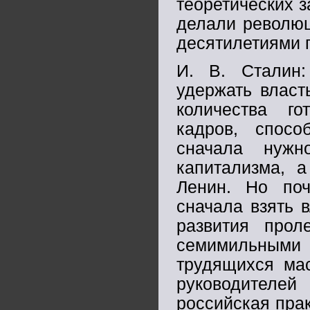
теоретических з
делали революц
десятилетиями го
И. В. Сталин:
удержать власт
количества го
кадров, спос
сначала нужн
капитализма, а
Ленин. Но поч
сначала взять 
развития прол
семимильными 
трудящихся мас
руководителей
российская прак