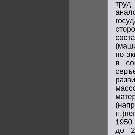
труд
ана
госу
стор
сост
(маш
по эк
в со
серъ
разв
мас
мате
(на
гг.)
1950 
до 2