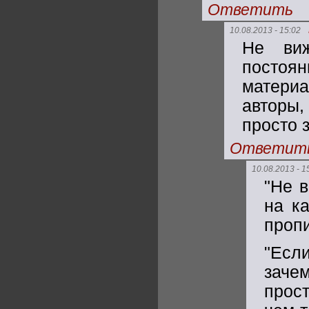
Ответить
10.08.2013 - 15:02
Не ви
постоя
материа
авторы,
просто 
Ответит
10.08.2013 - 1
"Не в
на к
проп
"Есл
заче
прос