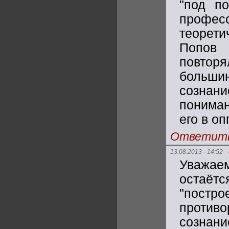
"под п
профес
теорет
Попов 
повто
больши
сознан
пониман
его в о
Ответит
13.08.2013 - 14:52
Уважаем
остаётс
"пост
противо
созна