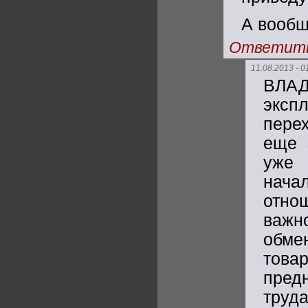
А вооб
Ответит
11.08.2013 - 0
ВЛА
эксп
пере
еще 
уже 
нача
отно
важн
обме
това
пред
труд