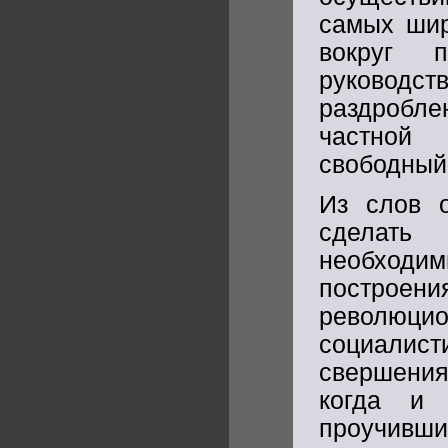
самых шир
вокруг 
руковод
раздробле
частной
свободный
Из слов 
сделать
необход
постро
революцио
социалис
свершения
когда и 
проучивш