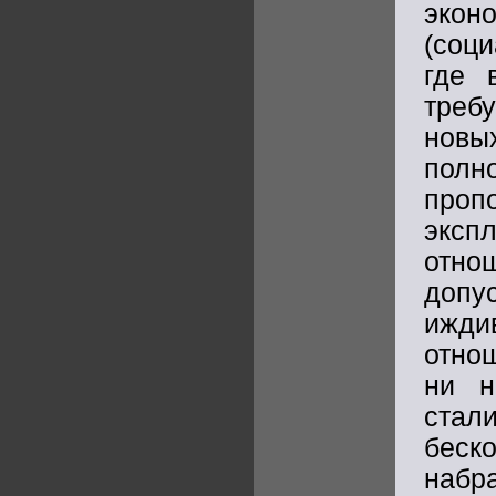
экон
(соц
где 
треб
новы
полн
проп
эксп
отно
доп
ижди
отно
ни н
ста
беск
набр