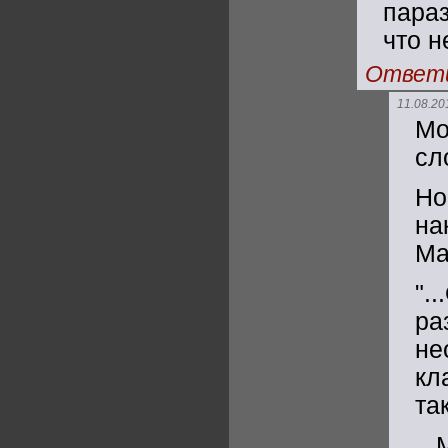
пара
что н
Ответ
11.08.20
Мо
сл
Но
на
Ма
".
р
не
кл
та
..