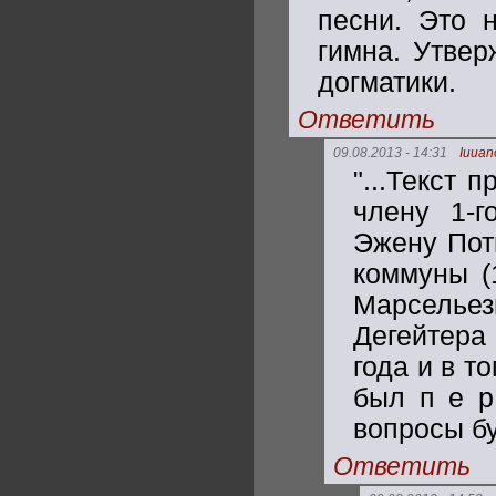
песни. Это н
гимна. Утвер
догматики.
Ответить
09.08.2013 - 14:31
Iuuan
"...Текст 
члену 1-
Эжену Пот
коммуны (
Марсельез
Дегейтера 
года и в т
был п е р
вопросы б
Ответить