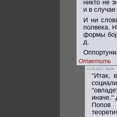
никто не з
и в случае
И ни слов
полвека. 
формы бор
д.
Оппортуниз
Ответить
13.08.2013 - 08:24
"Итак, 
социал
"овлад
иначе."
Попов 
теорети