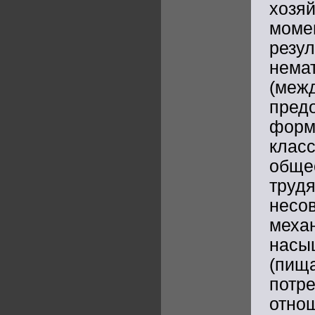
хозя
мом
резу
нема
(м
пред
форм
кла
обще
труд
несо
механ
насы
(пищ
потр
отно