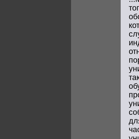
то
об
ко
сл
ин
от
по
ун
та
об
п
у
со
дл
ч
ун