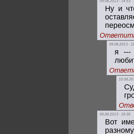
09.08.2013 - 14:53
Ну и чт
оставл
переосм
Ответит
09.08.2013 - 1
я ---
люби
Ответ
10.08.20
Су
гр
Отв
09.08.2013 - 16:39
Вот им
разному.