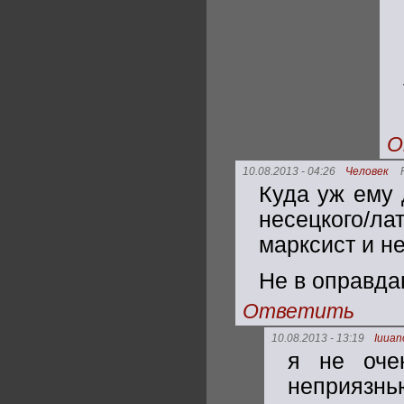
О
10.08.2013 - 04:26
Человек
Куда уж ему 
несецкого/ла
марксист и не
Не в оправда
Ответить
10.08.2013 - 13:19
Iuuan
я не оче
неприязнь