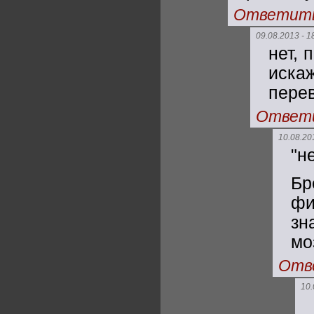
Ответит
09.08.2013 - 1
нет, 
иска
перев
Ответ
10.08.20
"н
Бр
фи
зн
мо
Отв
10.