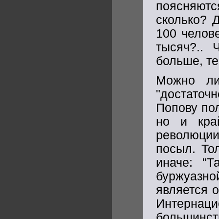
поясняютс
сколько? 
100 челов
тысяч?.. 
больше, т
Можно ли
"достаточ
Попову пол
но и кра
революции
посыл. То
иначе: "
буржуазно
является о
Интернац
большин