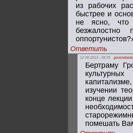
из рабочих рас
быстрее и осно
не ясно, что
безжалостно 
оппортунистов?
Ответить
12.08.2013 - 08:35
gorenebed
Бертраму Гро
культурны
капитализме,
изучении тео
конце лекции
необходимос
старорежимн
помешать Вам