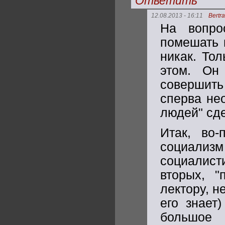
Ответить
12.08.2013 - 16:11
Bertr
На вопро
помешать в
никак. Тол
этом. Он
совершит
сперва не
людей" сде
Итак, во-
социализм
социалис
вторых, "
лектору, н
его знает
большое 