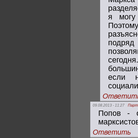
разделя
я могу
Поэтому
разъясн
подряд 
позволя
сегодня
большин
если 
социали
Ответит
09.08.2013 - 11:27
Парт
Попов - 
марксистов
Ответить