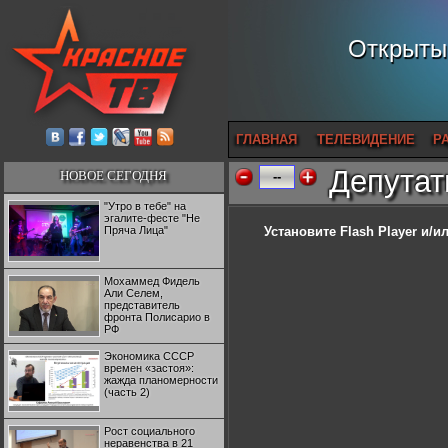
Открытый
ГЛАВНАЯ
ТЕЛЕВИДЕНИЕ
Р
Депутат
НОВОЕ СЕГОДНЯ
--
"Утро в тебе" на
эгалите-фесте "Не
Пряча Лица"
Установите Flash Player
и/ил
Мохаммед Фидель
Али Селем,
представитель
фронта Полисарио в
РФ
Экономика СССР
времен «застоя»:
жажда планомерности
(часть 2)
Рост социального
неравенства в 21