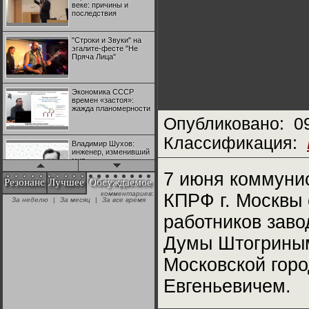
веке: причины и
последствия
"Строки и Звуки" на
эгалите-фесте "Не
Пряча Лица"
Экономика СССР
времен «застоя»:
жажда планомерности
Опубликовано:
0
Классификация:
Владимир Шухов:
инженер, изменивший
мир
7 июня коммуни
Резонанс
Лучшее
Обсуждаемое
комментариев:
КПРФ г. Москвы
"Аркадий Коц" на
За неделю
|
За месяц
|
За все время
эгалите-фесте "Не
Пряча Лица"
работников заво
Думы Штогриным
Контрапункты
глобализации:
Московской гор
геополитэкономическ
ий анализ
Евгеньевичем.
100 лет Ноябрьской
революции в