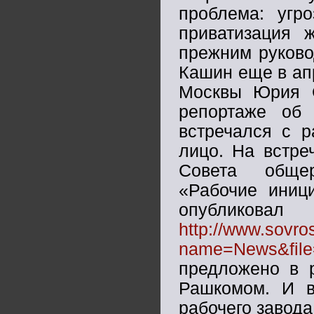
проблема: угр
приватизация 
прежним руково
Кашин еще в апр
Москвы Юрия
репортаже об
встречался с р
лицо. На встре
Совета общер
«Рабочие иниц
опубликовал
http://www.sovro
name=News&file
предложено в р
Рашкомом. И в
рабочего завода