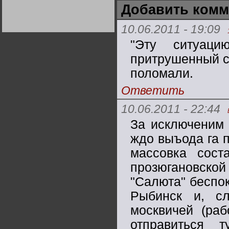
Германии:
Добавить комм
парламентская
демократия или
диктатура
10.06.2011 - 19:09
пролетариата?
Деятельность
Хрущёва в 50-е годы.
"Эту ситуаци
Владимир Соловейчик
притрушенный со
Какова цена победы
поломали.
СССР в Великой
Отечественной? Олег
Ответить
Двуреченский о
потерянной
революционности
10.06.2011 - 22:44
За исключеним т
ждо выъода га 
массовка сос
прозюгановской
"Салюта" беспо
Рыбинск и, сл
москвичей (раб
отправиться 