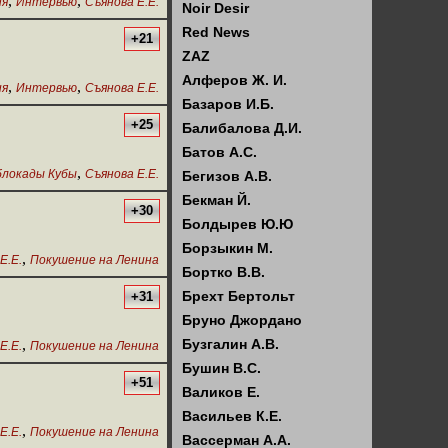
,
,
ия
Интервью
Съянова Е.Е.
Noir Desir
Red News
+21
ZAZ
Алферов Ж. И.
,
,
ия
Интервью
Съянова Е.Е.
Базаров И.Б.
+25
Балибалова Д.И.
Батов А.С.
,
блокады Кубы
Съянова Е.Е.
Бегизов А.В.
Бекман Й.
+30
Болдырев Ю.Ю
Борзыкин М.
,
Е.Е.
Покушение на Ленина
Бортко В.В.
Брехт Бертольт
+31
Бруно Джордано
,
Бузгалин А.В.
Е.Е.
Покушение на Ленина
Бушин В.С.
+51
Валиков Е.
Васильев К.Е.
,
Е.Е.
Покушение на Ленина
Вассерман А.А.