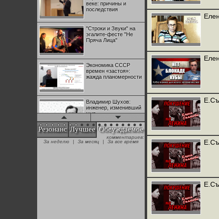
веке: причины и
последствия
Елен
"Строки и Звуки" на
эгалите-фесте "Не
Пряча Лица"
Елен
Экономика СССР
времен «застоя»:
жажда планомерности
Е.Съ
Владимир Шухов:
инженер, изменивший
мир
Резонанс
Лучшее
Обсуждаемое
комментариев:
"Аркадий Коц" на
Е.Съ
За неделю
|
За месяц
|
За все время
эгалите-фесте "Не
Пряча Лица"
Контрапункты
глобализации:
Е.Съ
геополитэкономическ
ий анализ
100 лет Ноябрьской
революции в