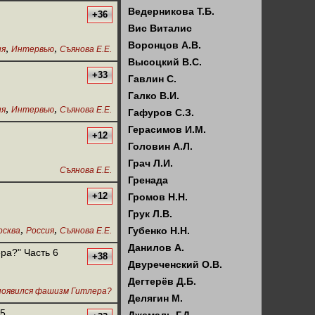
Ведерникова Т.Б.
+36
Вис Виталис
Воронцов А.В.
,
,
ия
Интервью
Съянова Е.Е.
Высоцкий В.С.
+33
Гавлин С.
Галко В.И.
,
,
ия
Интервью
Съянова Е.Е.
Гафуров С.З.
Герасимов И.М.
+12
Головин А.Л.
Грач Л.И.
Съянова Е.Е.
Гренада
+12
Громов Н.Н.
Грук Л.В.
,
,
Губенко Н.Н.
осква
Россия
Съянова Е.Е.
Данилов А.
ра?" Часть 6
+38
Двуреченский О.В.
Дегтерёв Д.Б.
появился фашизм Гитлера?
Делягин М.
 5