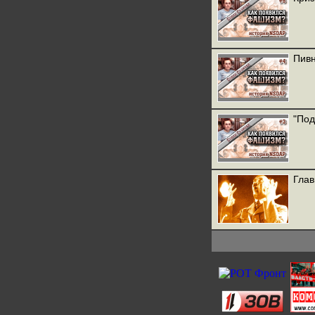
Пивн
"Под
Глав