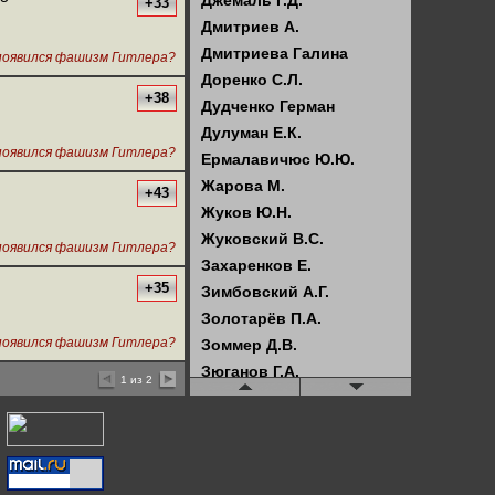
Джемаль Г.Д.
+33
Дмитриев А.
Дмитриева Галина
появился фашизм Гитлера?
Доренко С.Л.
+38
Дудченко Герман
Дулуман Е.К.
появился фашизм Гитлера?
Ермалавичюс Ю.Ю.
Жарова М.
+43
Жуков Ю.Н.
Жуковский В.С.
появился фашизм Гитлера?
Захаренков Е.
+35
Зимбовский А.Г.
Золотарёв П.А.
появился фашизм Гитлера?
Зоммер Д.В.
Зюганов Г.А.
1 из 2
Илюхин В.И.
Искрова Е.
Кагарлицкий Б.Ю.
Казённов А.С.