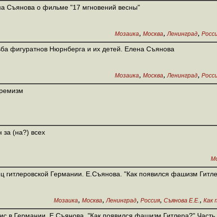
а Съянова о фильме "17 мгновений весны"
,
,
,
Мозаика
Москва
Ленинград
Росс
ба фигуратнов Нюрнберга и их детей. Елена Съянова
,
,
,
Мозаика
Москва
Ленинград
Росс
тремизм
 за (на?) всех
М
ц гитлеровской Германии. Е.Съянова. "Как появился фашизм Гитле
,
,
,
,
,
Мозаика
Москва
Ленинград
Россия
Съянова Е.Е.
Как 
ис в Германии. Е.Съянова. "Как появился фашизм Гитлера?" Часть