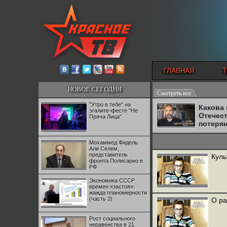
ГЛАВНАЯ
Т
НОВОЕ СЕГОДНЯ
Смотреть все
"Утро в тебе" на
Какова
эгалите-фесте "Не
Отечес
Пряча Лица"
потеря
Мохаммед Фидель
Али Селем,
представитель
Куль
фронта Полисарио в
РФ
Экономика СССР
времен «застоя»:
жажда планомерности
(часть 2)
О ра
Рост социального
неравенства в 21