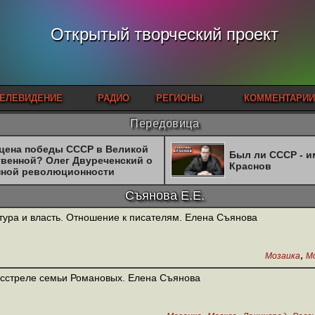
Открытый творческий проект
ЕЛЕВИДЕНИЕ
РАДИО
РЕГИОНЫ
КОММЕНТАРИИ
Передовица
 цена победы СССР в Великой
Был ли СССР - 
твенной? Олег Двуреченский о
Краснов
нной революционности
Съянова Е.Е.
тура и власть. Отношение к писателям. Елена Съянова
,
Мозаика
М
сстреле семьи Романовых. Елена Съянова