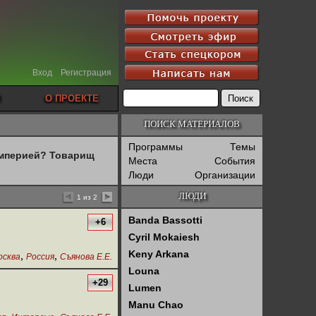
Вход
Регистрация
О ПРОЕКТЕ
ПОИСК МАТЕРИАЛОВ
Программы
Темы
империей? Товарищ
Места
События
Люди
Организации
ЛЮДИ
1 из 2
Banda Bassotti
+6
Cyril Mokaiesh
Keny Arkana
,
,
осква
Россия
Съянова Е.Е.
Louna
+29
Lumen
Manu Chao