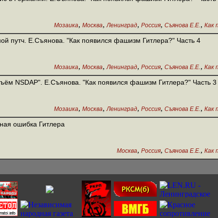
,
,
,
,
,
Мозаика
Москва
Ленинград
Россия
Съянова Е.Е.
Как 
ой путч. Е.Съянова. "Как появился фашизм Гитлера?" Часть 4
,
,
,
,
,
Мозаика
Москва
Ленинград
Россия
Съянова Е.Е.
Как 
ъём NSDAP". Е.Съянова. "Как появился фашизм Гитлера?" Часть 3
,
,
,
,
,
Мозаика
Москва
Ленинград
Россия
Съянова Е.Е.
Как 
ная ошибка Гитлера
,
,
,
Москва
Россия
Съянова Е.Е.
Как 