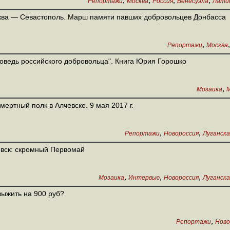
,
,
,
,
Репортажи
Москва
Россия
Венесуэла
Лати
ва ― Севастополь. Марш памяти павших добровольцев Донбасса
,
Репортажи
Москва
оведь российского добровольца". Книга Юрия Горошко
,
Мозаика
М
мертный полк в Алчевске. 9 мая 2017 г.
,
,
Репортажи
Новороссия
Луганска
вск: скромный Первомай
,
,
,
Мозаика
Интервью
Новороссия
Луганска
выжить на 900 руб?
,
Репортажи
Ново