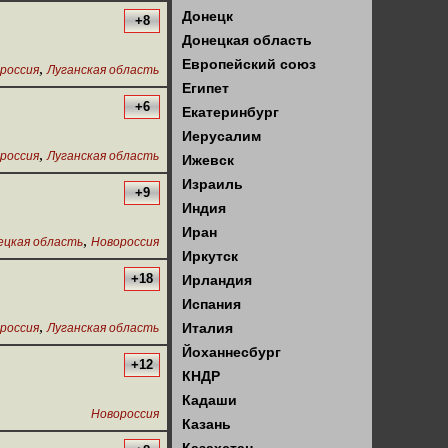
Донецк
+8
Донецкая область
Европейский союз
,
россия
Луганская область
Египет
+6
Екатеринбург
Иерусалим
,
россия
Луганская область
Ижевск
Израиль
+9
Индия
Иран
,
ецкая область
Новороссия
Иркутск
+18
Ирландия
Испания
,
Италия
россия
Луганская область
Йоханнесбург
+12
КНДР
Кадаши
Новороссия
Казань