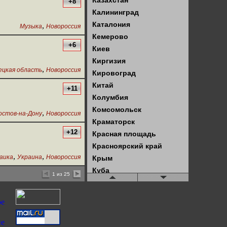
Казахстан
+8
Калининград
Каталония
,
Музыка
Новороссия
Кемерово
+6
Киев
Киргизия
,
ецкая область
Новороссия
Кировоград
Китай
+11
Колумбия
Комсомольск
,
остов-на-Дону
Новороссия
Краматорск
+12
Красная площадь
Красноярский край
,
,
аика
Украина
Новороссия
Крым
Куба
1 из 25
Кузбасс
Латвия
Латинская Америка
Ленинград