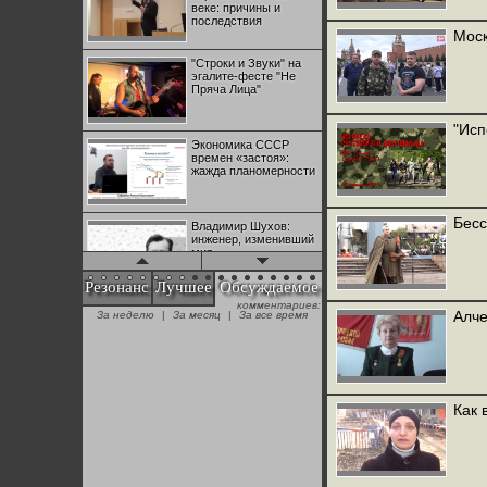
веке: причины и
последствия
Моск
"Строки и Звуки" на
эгалите-фесте "Не
Пряча Лица"
"Исп
Экономика СССР
времен «застоя»:
жажда планомерности
Бесс
Владимир Шухов:
инженер, изменивший
мир
Резонанс
Лучшее
Обсуждаемое
комментариев:
"Аркадий Коц" на
Алче
За неделю
|
За месяц
|
За все время
эгалите-фесте "Не
Пряча Лица"
Контрапункты
глобализации:
Как 
геополитэкономическ
ий анализ
100 лет Ноябрьской
революции в