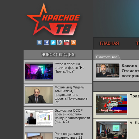
ГЛАВНАЯ
Т
НОВОЕ СЕГОДНЯ
Смотреть все
"Утро в тебе" на
Какова
эгалите-фесте "Не
Отечес
Пряча Лица"
потеря
Мохаммед Фидель
Али Селем,
представитель
Прав
фронта Полисарио в
РФ
Экономика СССР
времен «застоя»:
жажда планомерности
(часть 2)
Б. Л
Рост социального
неравенства в 21