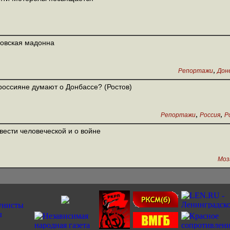
овская мадонна
,
Репортажи
Дон
россияне думают о Донбассе? (Ростов)
,
,
Репортажи
Россия
Р
вести человеческой и о войне
Моз