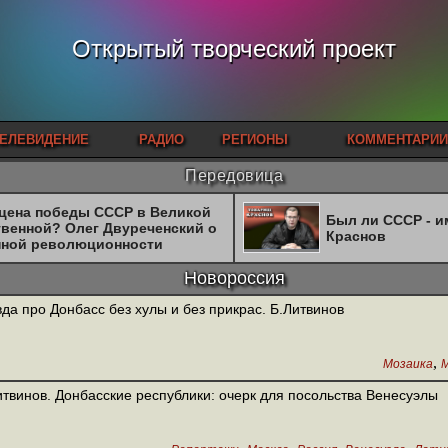
Открытый творческий проект
ЕЛЕВИДЕНИЕ
РАДИО
РЕГИОНЫ
КОММЕНТАРИИ
Передовица
 цена победы СССР в Великой
Был ли СССР - 
твенной? Олег Двуреченский о
Краснов
нной революционности
Новороссия
да про Донбасс без хулы и без прикрас. Б.Литвинов
,
Мозаика
М
итвинов. Донбасские республики: очерк для посольства Венесуэлы