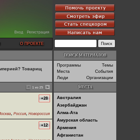
Вход
Регистрация
О ПРОЕКТЕ
ПОИСК МАТЕРИАЛОВ
Программы
Темы
империей? Товарищ
Места
События
Люди
Организации
МЕСТА
1 из 25
Австралия
+28
Азербайджан
Алма-Ата
,
,
осква
Россия
Новороссия
Амурская область
+12
Армения
Афганистан