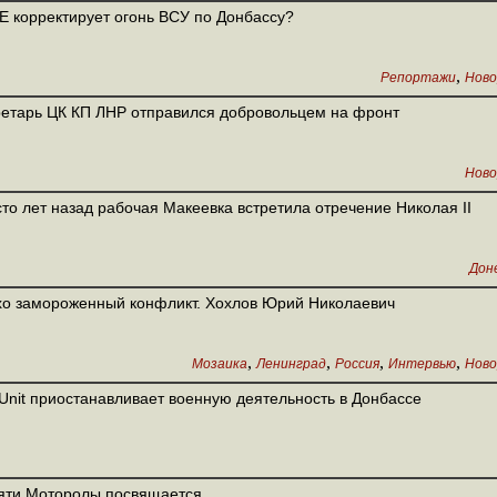
 корректирует огонь ВСУ по Донбассу?
,
Репортажи
Ново
етарь ЦК КП ЛНР отправился добровольцем на фронт
Ново
сто лет назад рабочая Макеевка встретила отречение Николая II
Дон
о замороженный конфликт. Хохлов Юрий Николаевич
,
,
,
,
Мозаика
Ленинград
Россия
Интервью
Ново
rUnit приостанавливает военную деятельность в Донбассе
яти Моторолы посвящается