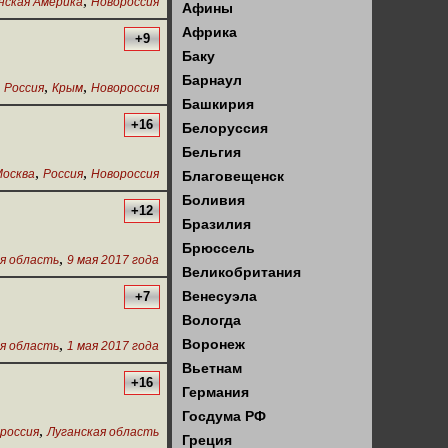
,
нская Америка
Новороссия
Афины
Африка
+9
Баку
Барнаул
,
,
,
Россия
Крым
Новороссия
Башкирия
+16
Белоруссия
Бельгия
,
,
осква
Россия
Новороссия
Благовещенск
Боливия
+12
Бразилия
Брюссель
,
я область
9 мая 2017 года
Великобритания
Венесуэла
+7
Вологда
,
Воронеж
я область
1 мая 2017 года
Вьетнам
+16
Германия
Госдума РФ
,
россия
Луганская область
Греция