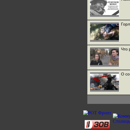
Горл
Что 
О со