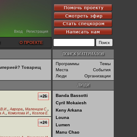
Вход
Регистрация
О ПРОЕКТЕ
ПОИСК МАТЕРИАЛОВ
Программы
Темы
империей? Товарищ
Места
События
Люди
Организации
ЛЮДИ
Banda Bassotti
+26
Cyril Mokaiesh
,
,
,
В.И.
Аврора
Маленцов С.
Keny Arkana
,
,
 А.
Комолова И.
Козлов Е.
Louna
+24
Lumen
Manu Chao