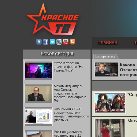
ГЛАВНАЯ
Т
НОВОЕ СЕГОДНЯ
Смотреть все
"Утро в тебе" на
Какова
эгалите-фесте "Не
Отечес
Пряча Лица"
потеря
Мохаммед Фидель
Али Селем,
представитель
"Соц
фронта Полисарио в
РФ
Экономика СССР
времен «застоя»:
жажда планомерности
(часть 2)
Мити
Рост социального
неравенства в 21