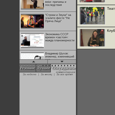
веке: причины и
последствия
Теат
"Строки и Звуки" на
эгалите-фесте "Не
Пряча Лица"
Клуб
Экономика СССР
времен «застоя»:
жажда планомерности
Владимир Шухов:
инженер, изменивший
мир
Резонанс
Лучшее
Обсуждаемое
комментариев:
"Аркадий Коц" на
За неделю
|
За месяц
|
За все время
эгалите-фесте "Не
Пряча Лица"
Контрапункты
глобализации:
геополитэкономическ
ий анализ
100 лет Ноябрьской
революции в