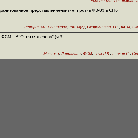
,
,
Репортажи
Ленинград
С
рализованное представление-митинг против ФЗ-83 в СПб
,
,
,
,
,
Репортажи
Ленинград
РКСМ(б)
Огородников В.П.
ФСМ
Ов
 ФСМ. "ВТО: взгляд слева" (ч.3)
,
,
,
,
,
Мозаика
Ленинград
ФСМ
Грук Л.В.
Гавлин С.
Ст