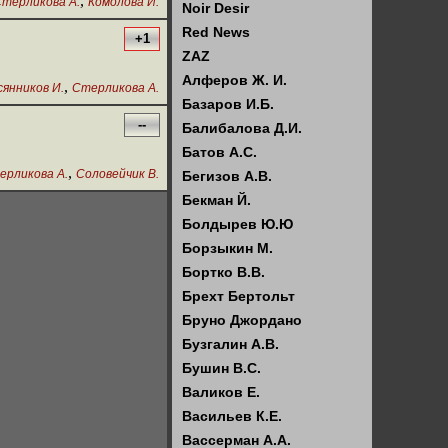
,
терликова А.
Комолова И.
Noir Desir
Red News
+1
ZAZ
Алферов Ж. И.
,
сянников И.
Стерликова А.
Базаров И.Б.
--
Балибалова Д.И.
Батов А.С.
,
ерликова А.
Соловейчик В.
Бегизов А.В.
Бекман Й.
Болдырев Ю.Ю
Борзыкин М.
Бортко В.В.
Брехт Бертольт
Бруно Джордано
Бузгалин А.В.
Бушин В.С.
Валиков Е.
Васильев К.Е.
Вассерман А.А.