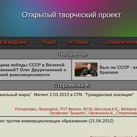
Открытый творческий проект
ЕЛЕВИДЕНИЕ
РАДИО
РЕГИОНЫ
КОММЕНТАРИИ
Передовица
 цена победы СССР в Великой
Был ли СССР - 
твенной? Олег Двуреченский о
Краснов
нной революционности
Стерликова А.
иальный марш". Митинг 2.03.2013 в СПб. "Гражданская коалиция"
,
,
,
,
,
Репортажи
Ленинград
РОТ Фронт
ФСМ
Васильев К.Е.
Фёдоров 
,
,
Профсоюз "Защита"
Овсянников И.
Стерликова
нг против коммерциализации образования (21.04.2012)