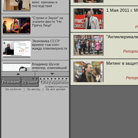
веке: причины и
последствия
1 Мая 2011 г. 
"Строки и Звуки" на
эгалите-фесте "Не
Пряча Лица"
Р
"Антиклерикали
Экономика СССР
времен «застоя»:
жажда планомерности
Репорт
Митинг в защит
Владимир Шухов:
инженер, изменивший
мир
Репор
Резонанс
Лучшее
Обсуждаемое
комментариев:
"Аркадий Коц" на
За неделю
|
За месяц
|
За все время
эгалите-фесте "Не
Пряча Лица"
Контрапункты
глобализации:
геополитэкономическ
ий анализ
100 лет Ноябрьской
революции в