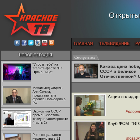
Открытый
ГЛАВНАЯ
ТЕЛЕВИДЕНИЕ
Р
НОВОЕ СЕГОДНЯ
Смотреть все
"Утро в тебе" на
Какова цена поб
эгалите-фесте "Не
СССР в Великой
Пряча Лица"
Отечественной? 
Двуреченский о
потерянной
Мохаммед Фидель
революционност
Али Селем,
представитель
Акция солидар
фронта Полисарио в
РФ
Экономика СССР
Репорт
времен «застоя»:
жажда планомерности
(часть 2)
Клуб ФСМ. "ВТО:
Рост социального
Мозаик
неравенства в 21