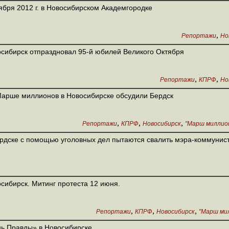
ября 2012 г. в Новосибирском Академгородке
,
Репортажи
Но
сибирск отпраздновал 95-й юбилей Великого Октября
,
,
Репортажи
КПРФ
Но
арше миллионов в Новосибирске обсудили Бердск
,
,
,
Репортажи
КПРФ
Новосибирск
"Марш миллион
рдске с помощью уголовных дел пытаются свалить мэра-коммунис
сибирск. Митинг протеста 12 июня.
,
,
,
Репортажи
КПРФ
Новосибирск
"Марш мил
ь Правды» в Новосибирске