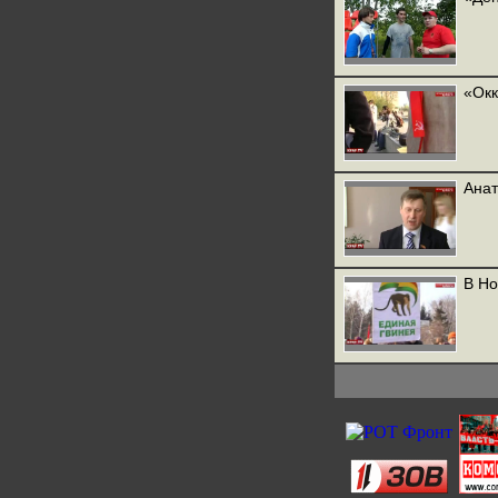
«Окк
Анат
В Но