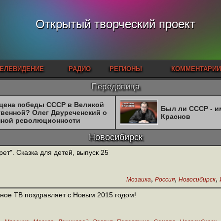
Открытый творческий проект
ЕЛЕВИДЕНИЕ
РАДИО
РЕГИОНЫ
КОММЕНТАРИИ
Передовица
 цена победы СССР в Великой
Был ли СССР - 
твенной? Олег Двуреченский о
Краснов
нной революционности
Новосибирск
рет". Сказка для детей, выпуск 25
,
,
,
Мозаика
Россия
Новосибирск
ное ТВ поздравляет с Новым 2015 годом!