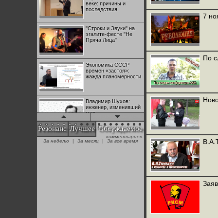
веке: причины и
последствия
7 но
"Строки и Звуки" на
эгалите-фесте "Не
Пряча Лица"
По 
Экономика СССР
времен «застоя»:
жажда планомерности
Ново
Владимир Шухов:
инженер, изменивший
мир
Резонанс
Лучшее
Обсуждаемое
комментариев:
"Аркадий Коц" на
В.А.
За неделю
|
За месяц
|
За все время
эгалите-фесте "Не
Пряча Лица"
Контрапункты
глобализации:
Заяв
геополитэкономическ
ий анализ
100 лет Ноябрьской
революции в