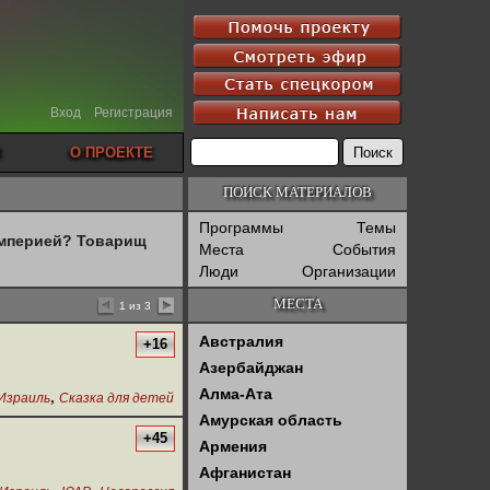
Вход
Регистрация
О ПРОЕКТЕ
ПОИСК МАТЕРИАЛОВ
Программы
Темы
империей? Товарищ
Места
События
Люди
Организации
МЕСТА
1 из 3
Австралия
+16
Азербайджан
Алма-Ата
,
Израиль
Сказка для детей
Амурская область
+45
Армения
Афганистан