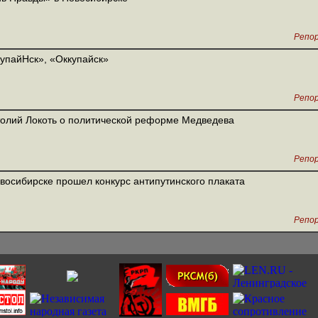
Репо
упайНск», «Оккупайск»
Репо
олий Локоть о политической реформе Медведева
Репо
восибирске прошел конкурс антипутинского плаката
Репо