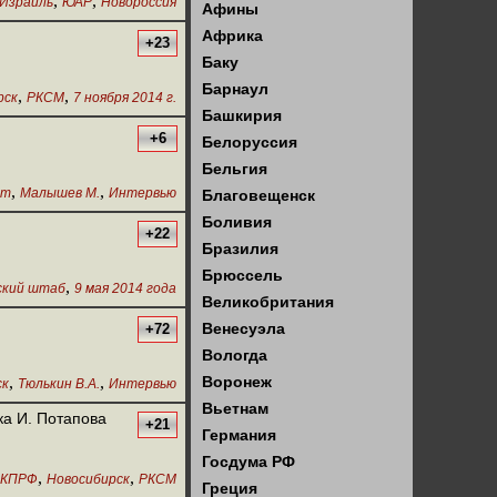
,
,
Израиль
ЮАР
Новороссия
Афины
Африка
+23
Баку
Барнаул
,
,
рск
РКСМ
7 ноября 2014 г.
Башкирия
+6
Белоруссия
Бельгия
,
,
нт
Малышев М.
Интервью
Благовещенск
Боливия
+22
Бразилия
Брюссель
,
кий штаб
9 мая 2014 года
Великобритания
Венесуэла
+72
Вологда
,
,
Воронеж
ск
Тюлькин В.А.
Интервью
Вьетнам
ка И. Потапова
+21
Германия
Госдума РФ
,
,
КПРФ
Новосибирск
РКСМ
Греция