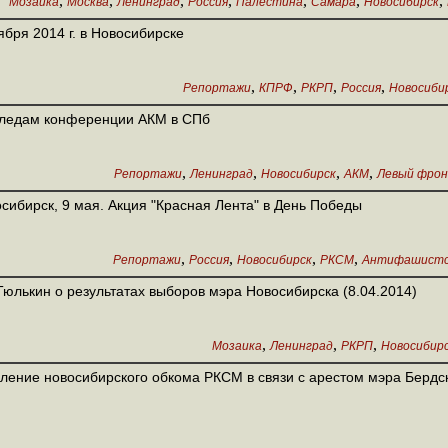
,
,
,
,
,
,
,
Мозаика
Москва
Ленинград
Россия
Палестина
Самара
Новосибирск
ября 2014 г. в Новосибирске
,
,
,
,
Репортажи
КПРФ
РКРП
Россия
Новосиби
следам конференции АКМ в СПб
,
,
,
,
Репортажи
Ленинград
Новосибирск
АКМ
Левый фро
сибирск, 9 мая. Акция "Красная Лента" в День Победы
,
,
,
,
Репортажи
Россия
Новосибирск
РКСМ
Антифашистс
Тюлькин о результатах выборов мэра Новосибирска (8.04.2014)
,
,
,
Мозаика
Ленинград
РКРП
Новосибир
ление новосибирского обкома РКСМ в связи с арестом мэра Бердс