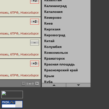
Казахстан
+3
Калининград
Каталония
,
,
ртажи
КПРФ
Новосибирск
Кемерово
+2
Киев
Киргизия
,
,
ртажи
КПРФ
Новосибирск
Кировоград
Китай
--
Колумбия
Комсомольск
,
,
ртажи
КПРФ
Новосибирск
Краматорск
+3
Красная площадь
Красноярский край
,
,
ртажи
КПРФ
Новосибирск
Крым
Куба
1 из 3
Кузбасс
Латвия
Латинская Америка
Ленинград