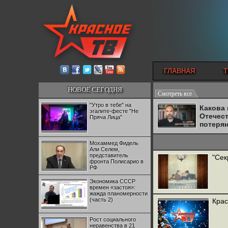
ГЛАВНАЯ
Т
НОВОЕ СЕГОДНЯ
Смотреть все
"Утро в тебе" на
Какова
эгалите-фесте "Не
Отечес
Пряча Лица"
потеря
Мохаммед Фидель
Али Селем,
представитель
"Cек
фронта Полисарио в
РФ
Экономика СССР
времен «застоя»:
жажда планомерности
(часть 2)
Крас
Рост социального
неравенства в 21