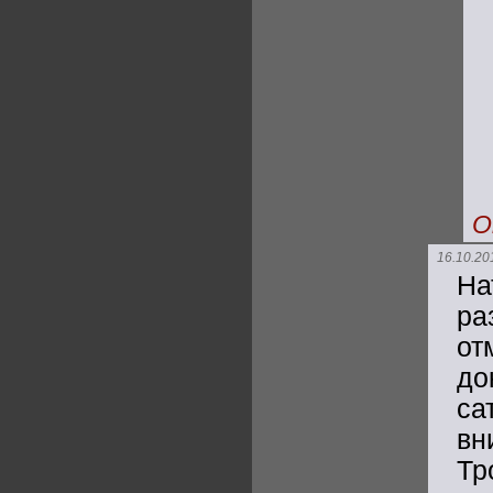
О
16.10.20
На
ра
от
до
са
вн
Т