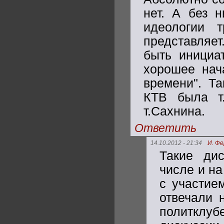
нет. А без н
идеологии т
представляет
быть инициат
хорошее нач
времени". Т
КТВ была т.
т.Сахнина.
Ответить
14.10.2012 - 21:34
И. Ф
Такие дис
числе и на
с участие
отвечали 
политклуб