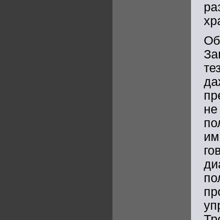
ра
хр
Об
За
те
да
пр
не
по
им
го
ди
по
пр
уп
Тр