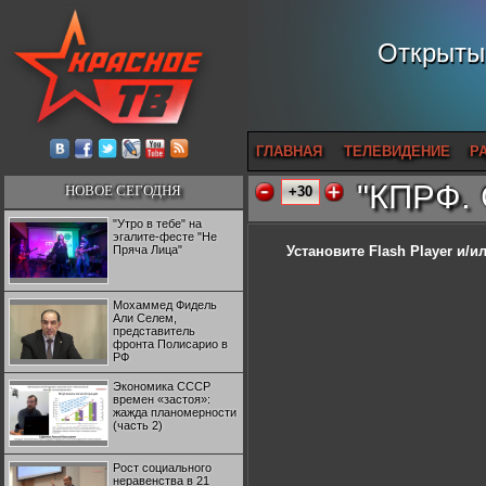
Открытый
ГЛАВНАЯ
ТЕЛЕВИДЕНИЕ
Р
"КПРФ. 
НОВОЕ СЕГОДНЯ
+30
"Утро в тебе" на
эгалите-фесте "Не
Пряча Лица"
Установите Flash Player
и/ил
Мохаммед Фидель
Али Селем,
представитель
фронта Полисарио в
РФ
Экономика СССР
времен «застоя»:
жажда планомерности
(часть 2)
Рост социального
неравенства в 21