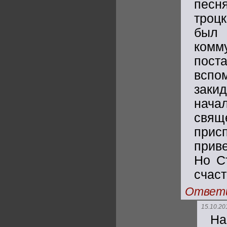
песн
троцк
был 
ком
пост
всп
заки
нача
свящ
прис
прив
Но С
счаст
Ответ
15.10.20
На