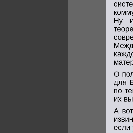
сис
комм
Ну и
тео
сов
Межд
кажд
мате
О пол
для 
по т
их вы
А во
изви
если 