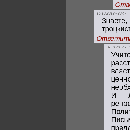
Отв
15.10.2012 - 20:47
Знаете
троцкис
Ответит
16.10.2012 - 1
Учит
расс
влас
ценн
необ
И Л
репр
Поли
Пись
пре