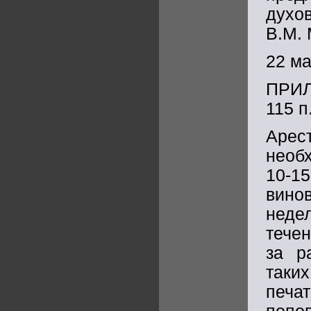
духо
В.М.
22 ма
ПРИ
115 п
Аре
необ
10-1
вино
неде
течен
за р
таких
печа