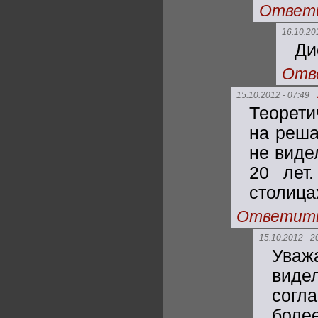
Ответ
16.10.20
Ди
Отв
15.10.2012 - 07:49
Теорети
на реша
не виде
20 лет
столица
Ответит
15.10.2012 - 2
Уваж
виде
согл
более