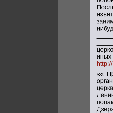
попо
Посл
изъя
зани
нибу
____
____
церк
иных
http:
«« П
орга
церк
Ленин
попа
Дзер