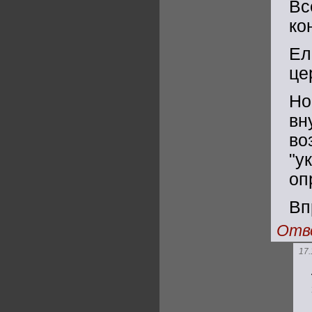
Вс
ко
Ел
це
Но
вн
во
"у
оп
Вп
Отв
17.