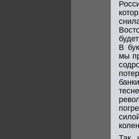
Росс
кото
снил
Вост
будет
В бу
мы п
содр
поте
банк
тесн
рев
погр
сило
колен
Так 