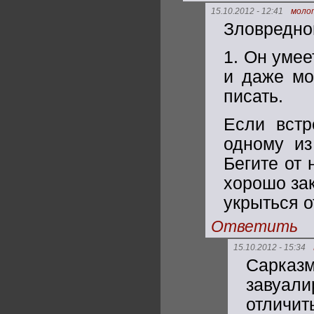
15.10.2012 - 12:41
моло
Зловредног
1. Он умее
и даже мо
писать.
Если встр
одному из
Бегите от 
хорошо зак
укрыться о
Ответить
15.10.2012 - 15:34
Сарка
завуали
отличит