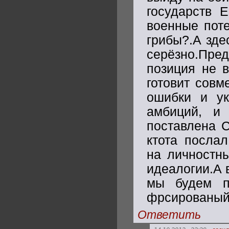
государств 
военные поте
грибы?.А зде
серёзно.Пр
позиция не 
готовит совм
ошибки и ук
амбиций, и 
поставлена 
ктота послал
на личностн
идеалогии.А 
мы будем пр
фрсированый
Ответить