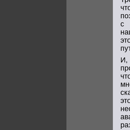
чт
по
с 
на
эт
пу
И,
пр
чт
мн
ск
эт
не
ав
ра