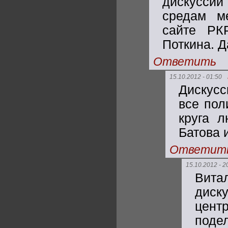
дискусси
средам м
сайте РК
Поткина. Д
Ответить
15.10.2012 - 01:50
Дискусс
все пол
круга л
Батова 
Ответит
15.10.2012 - 2
Вита
диск
центр
поде