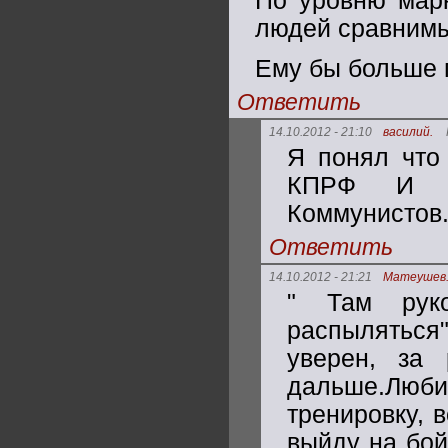
По уровню марк
людей сравнимы
Ему бы больше 
Ответить
14.10.2012 - 21:10
василий.
Я понял что
КПРФ И по
Коммунистов.
Ответить
14.10.2012 - 21:21
Матеушев.
" Там руко
распыляться"
уверен, за
дальше.Люб
тренировку, 
выйду на бой