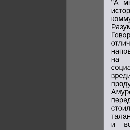
"А м
исто
комм
Разу
Гово
отли
напов
на 
соци
вре
прод
Амур
пере
стои
тала
и вс