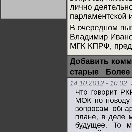
Германии:
лично деятельн
парламентская
демократия или
Не сгорайте до выборов
Не сгорайте до выборов
диктатура
парламентской 
Путина! Юрий Нерсесов
Путина! Юрий Нерсесов
пролетариата?
Деятельность
Хрущёва в 50-е годы.
Владимир Соловейчик
В очередном вып
Владимир Иванов
Какова цена победы
СССР в Великой
МГК КПРФ, пре
Отечественной? Олег
Двуреченский о
потерянной
революционности
Добавить комм
старые
Более
14.10.2012 - 10:02
Что говорит РК
МОК по поводу 
вопросам обнар
плане, в деле 
будущее. То м