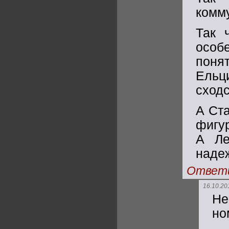
комм
Так 
особ
поня
Ельц
сходс
А Ст
фигур
А Ле
наде
Ответ
16.10.20
Не
но