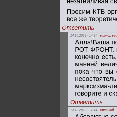
незатейливая св
Просим КТВ орг
все же теоретич
Ответить
14.10.2012 - 14:37
виктор ва
Алла!Ваша по
РОТ ФРОНТ, к
конечно есть
манией вели
пока что вы
несостоятел
марксизма-
говорите и ск
Ответить
14.10.2012 - 17:44
Виталий
Абсолютно со