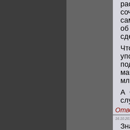
ра
со
са
об
сд
Чт
уп
по
ма
мл
А 
сл
Отв
16.10.20
Зн