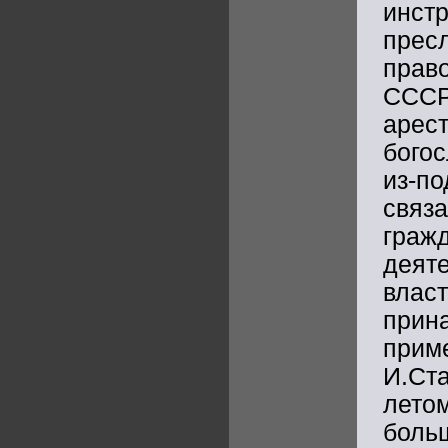
инс
пре
прав
СССР
арес
бого
из-п
связ
граж
деят
вла
прин
прим
И.Ста
лето
боль