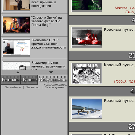
веке: причины и
последствия
,
Москва
Ле
США
,
Испания
Ф
"Строки и Звуки" на
Италия
эгалите-фесте "Не
Пряча Лица"
Красный пульс,
Экономика СССР
времен «застоя»:
жажда планомерности
2
Владимир Шухов:
Красный пульс,
инженер, изменивший
мир
Резонанс
Лучшее
Обсуждаемое
,
Россия
Ир
комментариев:
"Аркадий Коц" на
За неделю
|
За месяц
|
За все время
эгалите-фесте "Не
4
Пряча Лица"
Красный пульс,
Контрапункты
глобализации:
геополитэкономическ
ий анализ
2
100 лет Ноябрьской
революции в