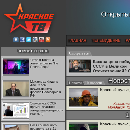
Открытый
ГЛАВНАЯ
ТЕЛЕВИДЕНИЕ
Р
НОВОЕ СЕГОДНЯ
Смотреть все
"Утро в тебе" на
Какова цена поб
эгалите-фесте "Не
СССР в Великой
Пряча Лица"
Отечественной? 
Двуреченский о
Новос
потерянной
Мохаммед Фидель
Новости
Не новости
революционност
Али Селем,
представитель
Красный пульс,
фронта Полисарио в
РФ
Экономика СССР
Казахста
,
времен «застоя»:
Молдавия
К
жажда планомерности
Рабоч
1
(часть 2)
Красный пульс,
Рост социального
неравенства в 21