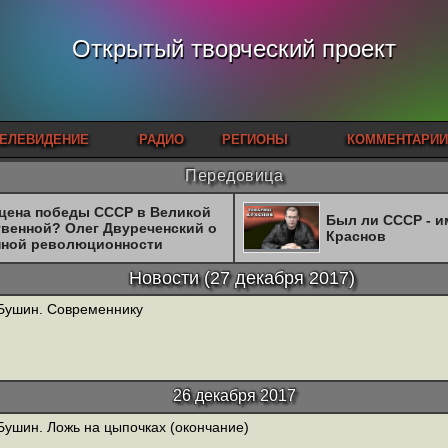
Открытый творческий проект
ЕЛЕВИДЕНИЕ
РАДИО
РЕГИОНЫ
КОММЕНТАРИИ
Передовица
 цена победы СССР в Великой
Был ли СССР - 
твенной? Олег Двуреченский о
Краснов
нной революционности
Новости
(
27 декабря 2017
)
Бушин. Современнику
26 декабря 2017
Бушин. Ложь на цыпочках (окончание)