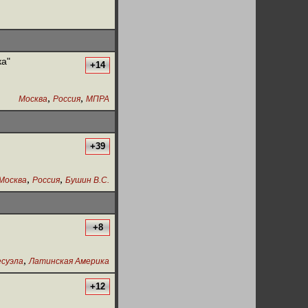
ка"
+14
,
,
Москва
Россия
МПРА
+39
,
,
Москва
Россия
Бушин В.С.
+8
,
есуэла
Латинская Америка
+12