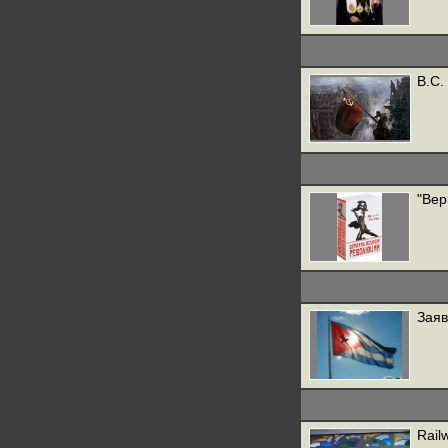
В.С.
"Вер
Заяв
Rail