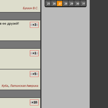
25
26
27
28
29
30
31
Бушин В.С.
 ее друзей!
+3
+1
+5
,
Куба
Латинская Америка
+10