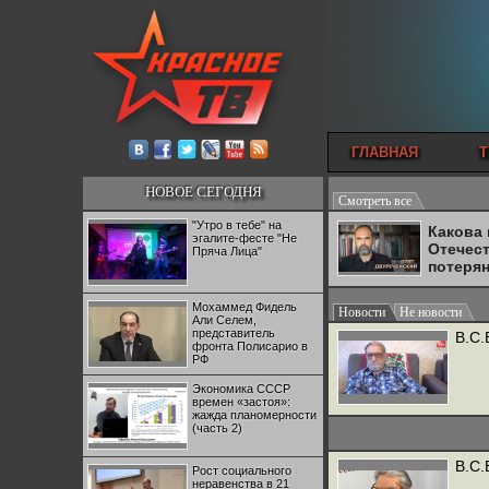
ГЛАВНАЯ
Т
НОВОЕ СЕГОДНЯ
Смотреть все
"Утро в тебе" на
Какова
эгалите-фесте "Не
Отечес
Пряча Лица"
потеря
Мохаммед Фидель
Новости
Не новости
Али Селем,
представитель
В.С.
фронта Полисарио в
РФ
Экономика СССР
времен «застоя»:
жажда планомерности
(часть 2)
В.С.
Рост социального
неравенства в 21