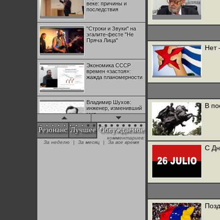
веке: причины и
последствия
"Строки и Звуки" на
эгалите-фесте "Не
Пряча Лица"
Нет 
Экономика СССР
времен «застоя»:
жажда планомерности
Владимир Шухов:
В по
инженер, изменивший
мир
Резонанс
Лучшее
Обсуждаемое
комментариев:
"Аркадий Коц" на
За неделю
|
За месяц
|
За все время
эгалите-фесте "Не
С Дн
Пряча Лица"
Контрапункты
глобализации:
геополитэкономическ
ий анализ
Позд
100 лет Ноябрьской
революции в