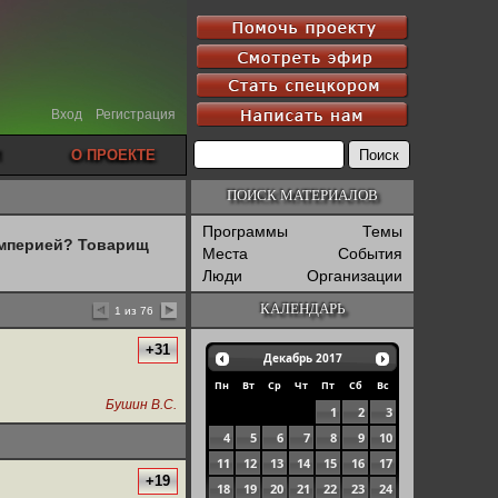
Вход
Регистрация
О ПРОЕКТЕ
ПОИСК МАТЕРИАЛОВ
Программы
Темы
империей? Товарищ
Места
События
Люди
Организации
КАЛЕНДАРЬ
1 из 76
+31
Декабрь
2017
Пн
Вт
Ср
Чт
Пт
Сб
Вс
Бушин В.С.
1
2
3
4
5
6
7
8
9
10
11
12
13
14
15
16
17
+19
18
19
20
21
22
23
24