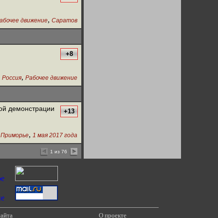
,
абочее движение
Саратов
+8
,
,
Россия
Рабочее движение
кой демонстрации
+13
,
,
Приморье
1 мая 2017 года
1 из 76
сайта
О проекте