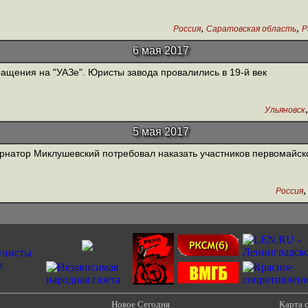
,
,
Россия
Саратовская область
Р
6 мая 2017
ащения на "УАЗе". Юристы завода провалились в 19-й век
Ульяновск
5 мая 2017
рнатор Миклушевский потребовал наказать участников первомайс
Россия
Новое Сегодня
Карта 