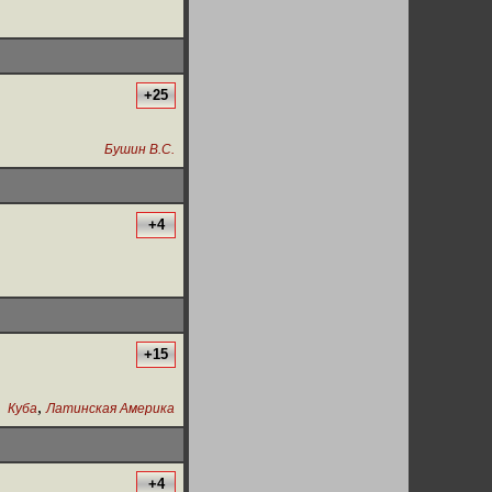
+25
Бушин В.С.
+4
+15
,
Куба
Латинская Америка
+4