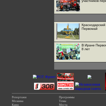
участников пе
Краснодарский
Первомай
В Иране Перво
8 лет
Репортажи
Программы
Мозаика
Темы
Кино
Места