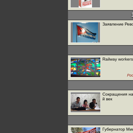
Заявление Рев
Railway workers
Рос
Сокращения на 
й век
Губернатор Ми