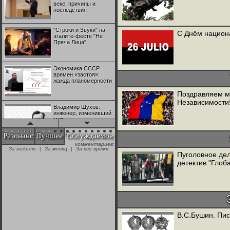
веке: причины и
последствия
"Строки и Звуки" на
С Днём национа
эгалите-фесте "Не
Пряча Лица"
Экономика СССР
времен «застоя»:
жажда планомерности
Поздравляем м
Независимости
Владимир Шухов:
инженер, изменивший
мир
Резонанс
Лучшее
Обсуждаемое
комментариев:
"Аркадий Коц" на
За неделю
|
За месяц
|
За все время
эгалите-фесте "Не
Пуголовное де
Пряча Лица"
детектив "Глоб
Контрапункты
глобализации:
геополитэкономическ
ий анализ
В.С.Бушин. Пис
100 лет Ноябрьской
революции в