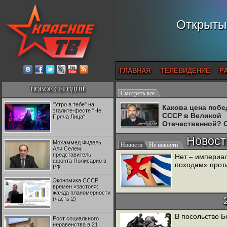
Открытый
ГЛАВНАЯ
ТЕЛЕВИДЕНИЕ
Р
НОВОЕ СЕГОДНЯ
Смотреть все
"Утро в тебе" на
Какова цена поб
эгалите-фесте "Не
СССР в Великой
Пряча Лица"
Отечественной? 
Двуреченский о
Новост
потерянной
Мохаммед Фидель
Новости
Не новости
революционност
Али Селем,
представитель
Нет – империал
фронта Полисарио в
походам» проти
РФ
Экономика СССР
времен «застоя»:
жажда планомерности
(часть 2)
В посольство Б
Рост социального
неравенства в 21