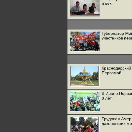
й век
Губернатор Ми
участников пе
Краснодарский
Первомай
В Иране Перво
8 лет
Трудовая Амери
даконовских м