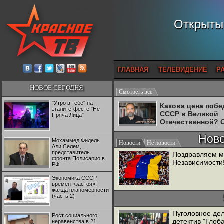
Открытый
ГЛАВНАЯ
ТЕЛЕВИДЕНИЕ
Р
НОВОЕ СЕГОДНЯ
Смотреть все
"Утро в тебе" на
Какова цена поб
эгалите-фесте "Не
СССР в Великой
Пряча Лица"
Отечественной? 
Двуреченский о
Нов
потерянной
Мохаммед Фидель
Новости
Не новости
революционност
Али Селем,
представитель
Поздравляем м
фронта Полисарио в
Независимости
РФ
Экономика СССР
времен «застоя»:
жажда планомерности
(часть 2)
Пуголовное де
Рост социального
детектив "Глоб
неравенства в 21