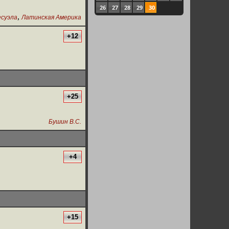
26
27
28
29
30
,
есуэла
Латинская Америка
+12
+25
Бушин В.С.
+4
+15