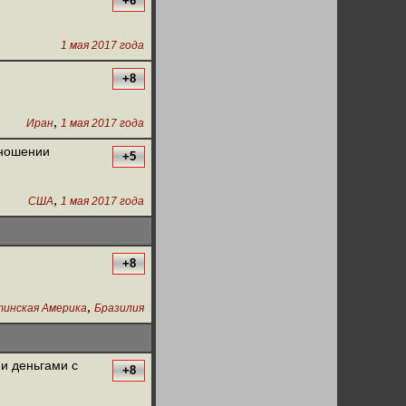
+6
1 мая 2017 года
+8
,
Иран
1 мая 2017 года
тношении
+5
,
США
1 мая 2017 года
+8
,
инская Америка
Бразилия
и деньгами с
+8