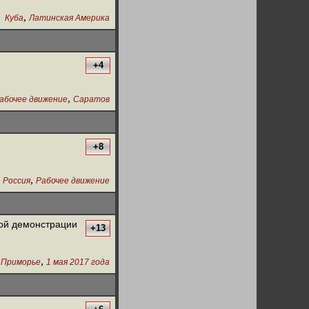
,
Куба
Латинская Америка
+4
,
абочее движение
Саратов
+8
,
,
Россия
Рабочее движение
кой демонстрации
+13
,
,
Приморье
1 мая 2017 года