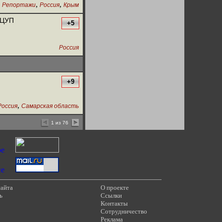
,
,
Репортажи
Россия
Крым
 ЦУП
+5
Россия
+9
,
Россия
Самарская область
1 из 76
сайта
О проекте
ь
Ссылки
Контакты
Сотрудничество
Реклама