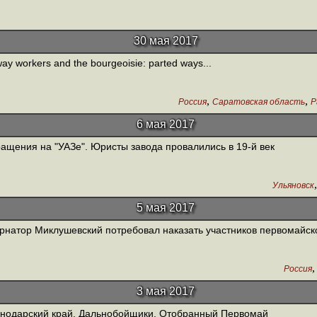
30 мая 2017
way workers and the bourgeoisie: parted ways...
,
,
Россия
Саратовская область
Р
6 мая 2017
ащения на "УАЗе". Юристы завода провалились в 19-й век
Ульяновск
5 мая 2017
рнатор Миклушевский потребовал наказать участников первомайс
Россия
3 мая 2017
нодарский край. Дальнобойщики. Отобранный Первомай