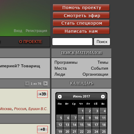
Вход
Регистрация
О ПРОЕКТЕ
ПОИСК МАТЕРИАЛОВ
Программы
Темы
империей? Товарищ
Места
События
Люди
Организации
КАЛЕНДАРЬ
1 из 76
+39
Июнь
2017
Пн
Вт
Ср
Чт
Пт
Сб
Вс
,
,
Москва
Россия
Бушин В.С.
1
2
3
4
5
6
7
8
9
10
11
12
13
14
15
16
17
18
+8
19
20
21
22
23
24
25