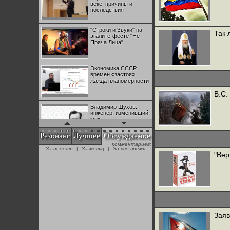
веке: причины и
последствия
"Строки и Звуки" на
Так 
эгалите-фесте "Не
Пряча Лица"
Экономика СССР
времен «застоя»:
жажда планомерности
В.С.
Владимир Шухов:
инженер, изменивший
мир
Резонанс
Лучшее
Обсуждаемое
комментариев:
"Аркадий Коц" на
За неделю
|
За месяц
|
За все время
эгалите-фесте "Не
"Вер
Пряча Лица"
Контрапункты
глобализации:
геополитэкономическ
ий анализ
Заяв
100 лет Ноябрьской
революции в