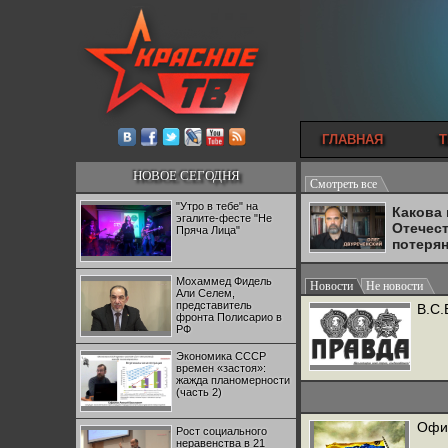
ГЛАВНАЯ
Т
НОВОЕ СЕГОДНЯ
Смотреть все
"Утро в тебе" на
Какова
эгалите-фесте "Не
Отечес
Пряча Лица"
потеря
Мохаммед Фидель
Новости
Не новости
Али Селем,
представитель
В.С.
фронта Полисарио в
РФ
Экономика СССР
времен «застоя»:
жажда планомерности
(часть 2)
Офиц
Рост социального
неравенства в 21