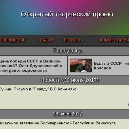
Открытый творческий проект
ЕЛЕВИДЕНИЕ
РАДИО
РЕГИОНЫ
КОММЕНТАРИИ
Передовица
 цена победы СССР в Великой
Был ли СССР - 
твенной? Олег Двуреченский о
Краснов
нной революционности
Новости
(
30 июня 2017
)
Бушин. Письмо в "Правду" В.С.Кожемяко
28 июня 2017
иальное заявление Боливарианской Республики Венесуэла